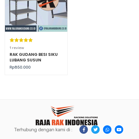
Peringkat
1
1
review
5.00
dari 5
RAK GUDANG BESI SIKU
LUBANG SUSUN
berdasarka
SERBAGUNA TIPE AZ-50
n
penilaian
Rp
850.000
pelanggan
Terhubung dengan kami di :