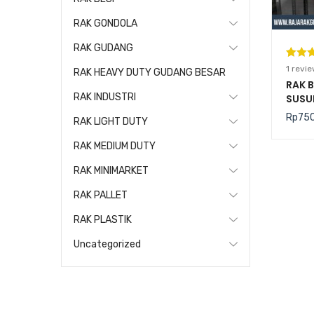
RAK GONDOLA
RAK GUDANG
Pering
1
1
revie
RAK HEAVY DUTY GUDANG BESAR
5.00
da
RAK B
RAK INDUSTRI
SUSU
berda
TIPE 
n
penil
Rp
75
RAK LIGHT DUTY
pelang
RAK MEDIUM DUTY
RAK MINIMARKET
RAK PALLET
RAK PLASTIK
Uncategorized