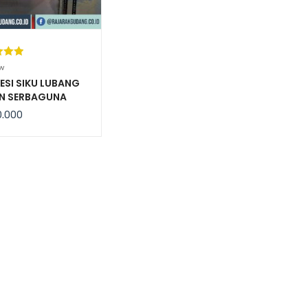
kat
w
ri 5
ESI SIKU LUBANG
N SERBAGUNA
sarka
RK-01 RAJARAK
aian
0.000
gan