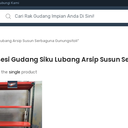
ubungi Kami
Search for:
Lubang Arsip Susun Serbaguna Gunungsitoli”
Besi Gudang Siku Lubang Arsip Susun S
 the
single
product