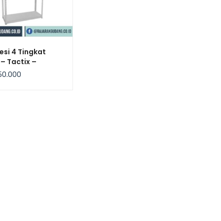
esi 4 Tingkat
 – Tactix –
tan 114Kg / Level
50.000