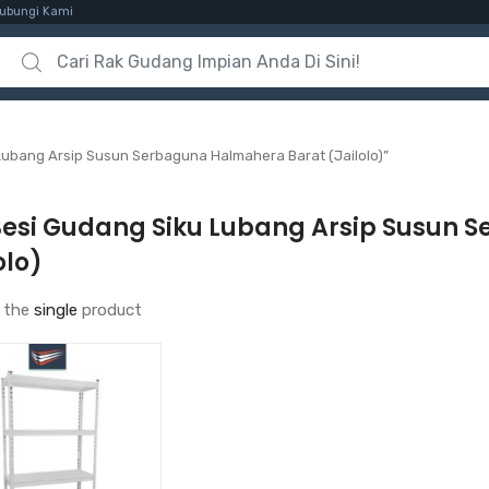
ubungi Kami
Search for:
Lubang Arsip Susun Serbaguna Halmahera Barat (Jailolo)”
Besi Gudang Siku Lubang Arsip Susun
olo)
 the
single
product