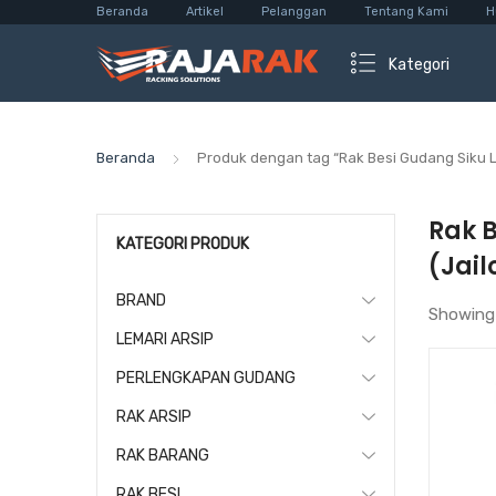
Beranda
Artikel
Pelanggan
Tentang Kami
H
Kategori
Beranda
Produk dengan tag “Rak Besi Gudang Siku 
Rak 
KATEGORI PRODUK
(Jail
BRAND
Showing
LEMARI ARSIP
PERLENGKAPAN GUDANG
RAK ARSIP
RAK BARANG
RAK BESI