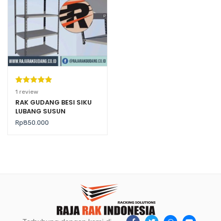
Peringkat
1
1
review
5.00
dari 5
RAK GUDANG BESI SIKU
LUBANG SUSUN
berdasarka
SERBAGUNA TIPE AZ-50
n
penilaian
Rp
850.000
pelanggan