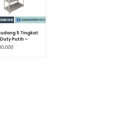
Gudang 5 Tingkat
 Duty Putih –
bow
00.000