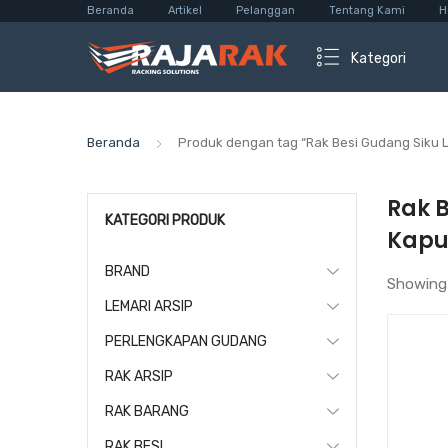
Beranda
Artikel
Pelanggan
Tentang Kami
H
Kategori
Beranda
Produk dengan tag “Rak Besi Gudang Siku 
Rak 
KATEGORI PRODUK
Kapu
BRAND
Showing
LEMARI ARSIP
PERLENGKAPAN GUDANG
RAK ARSIP
RAK BARANG
RAK BESI