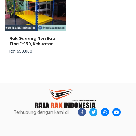
Rak Gudang Non Baut
Tipe E-150, Kekuatan
200Kg / Level
Rp
1.650.000
Terhubung dengan kami di :