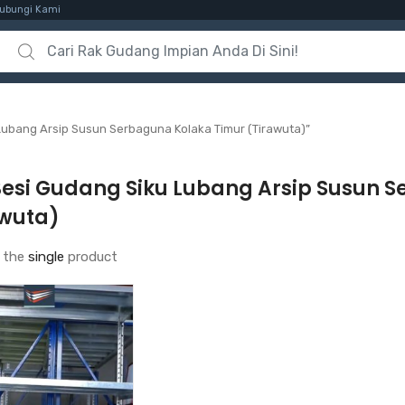
ubungi Kami
Search for:
Lubang Arsip Susun Serbaguna Kolaka Timur (Tirawuta)”
Besi Gudang Siku Lubang Arsip Susun 
awuta)
 the
single
product