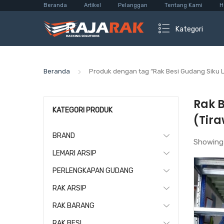
Beranda
Artikel
Pelanggan
Tentang Kami
H
Kategori
Beranda
Produk dengan tag “Rak Besi Gudang Siku 
Rak 
KATEGORI PRODUK
(Tir
BRAND
Showing
LEMARI ARSIP
PERLENGKAPAN GUDANG
RAK ARSIP
RAK BARANG
RAK BESI