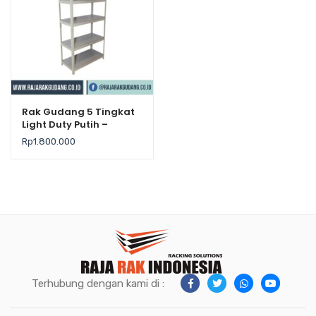
Rak Gudang 5 Tingkat
Light Duty Putih –
Krisbow
Rp
1.800.000
Terhubung dengan kami di :