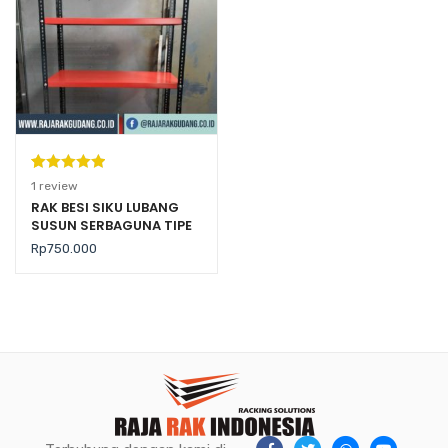
Peringkat
1
1
review
5.00
dari 5
RAK BESI SIKU LUBANG
SUSUN SERBAGUNA TIPE
berdasarka
RK-01 RAJARAK
n
penilaian
Rp
750.000
pelanggan