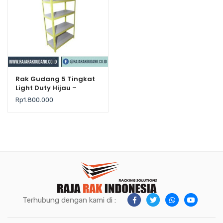
Rak Gudang 5 Tingkat
Light Duty Hijau –
Krisbow
Rp
1.800.000
Terhubung dengan kami di :