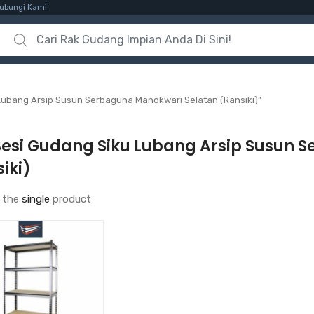
ubungi Kami
Search for:
Lubang Arsip Susun Serbaguna Manokwari Selatan (Ransiki)”
Besi Gudang Siku Lubang Arsip Susun 
iki)
 the
single
product