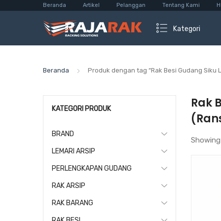
Beranda
Artikel
Pelanggan
Tentang Kami
H
Kategori
Beranda
Produk dengan tag “Rak Besi Gudang Siku 
Rak 
KATEGORI PRODUK
(Rans
BRAND
Showing
LEMARI ARSIP
PERLENGKAPAN GUDANG
RAK ARSIP
RAK BARANG
RAK BESI