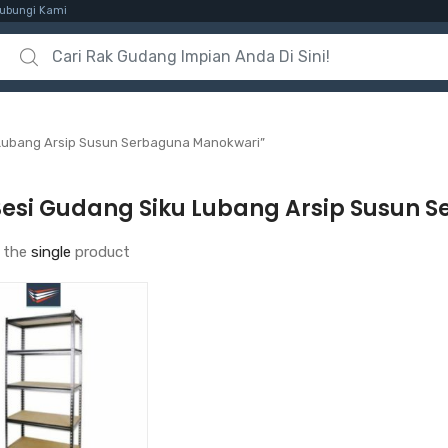
ubungi Kami
Search for:
 Lubang Arsip Susun Serbaguna Manokwari”
Besi Gudang Siku Lubang Arsip Susun
 the
single
product