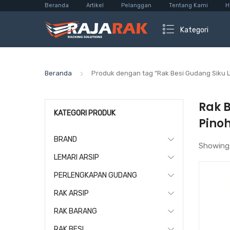
Beranda
Artikel
Pelanggan
Tentang Kami
H
Kategori
Beranda
Produk dengan tag “Rak Besi Gudang Siku 
Rak 
KATEGORI PRODUK
Pino
BRAND
Showing
LEMARI ARSIP
PERLENGKAPAN GUDANG
RAK ARSIP
RAK BARANG
RAK BESI