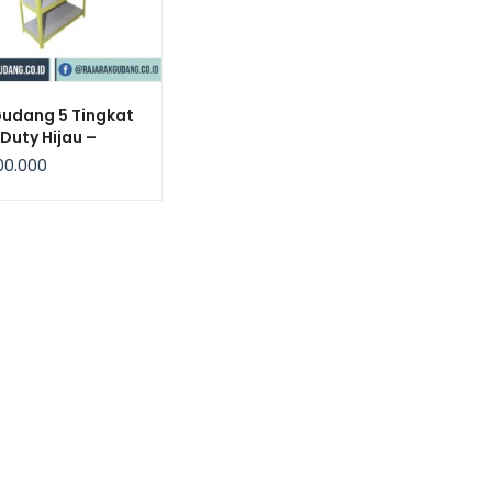
Gudang 5 Tingkat
 Duty Hijau –
bow
00.000