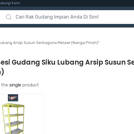
ubungi Kami
Search for:
Lubang Arsip Susun Serbaguna Melawi (Nanga Pinoh)”
Besi Gudang Siku Lubang Arsip Susun 
h)
 the
single
product