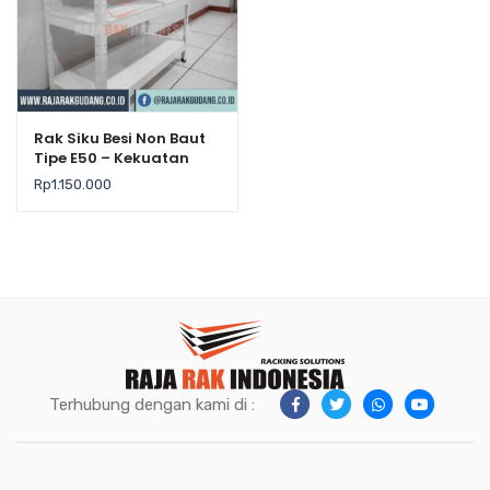
Rak Siku Besi Non Baut
Tipe E50 – Kekuatan
Maks. 80 kg/Level
Rp
1.150.000
Terhubung dengan kami di :