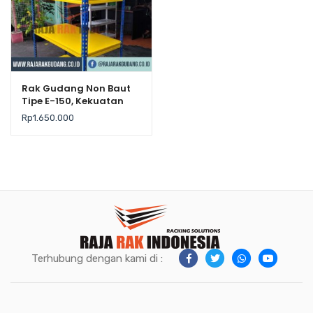
Rak Gudang Non Baut
Tipe E-150, Kekuatan
200Kg / Level
Rp
1.650.000
Terhubung dengan kami di :