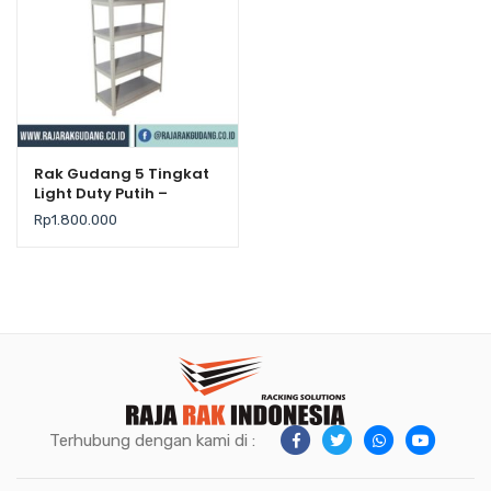
Rak Gudang 5 Tingkat
Light Duty Putih –
Krisbow
Rp
1.800.000
Terhubung dengan kami di :