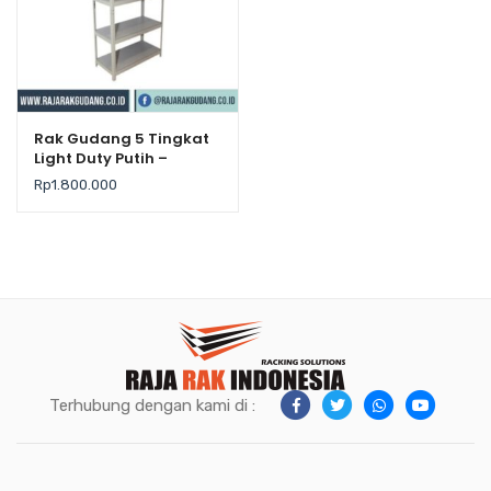
Rak Gudang 5 Tingkat
Light Duty Putih –
Krisbow
Rp
1.800.000
Terhubung dengan kami di :