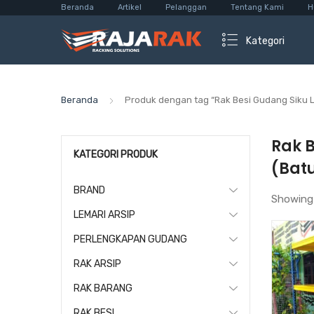
Beranda
Artikel
Pelanggan
Tentang Kami
H
Kategori
Beranda
Produk dengan tag “Rak Besi Gudang Siku 
Rak 
KATEGORI PRODUK
(Bat
BRAND
Showing
LEMARI ARSIP
PERLENGKAPAN GUDANG
RAK ARSIP
RAK BARANG
RAK BESI