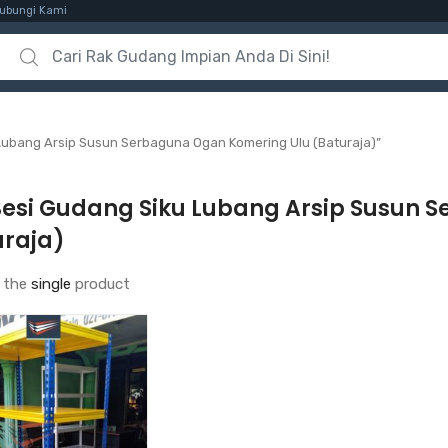
ubungi Kami
Search for:
Lubang Arsip Susun Serbaguna Ogan Komering Ulu (Baturaja)”
Besi Gudang Siku Lubang Arsip Susun 
uraja)
 the
single
product