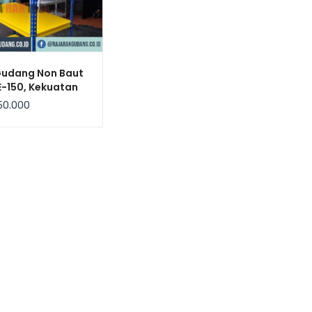
Gudang Non Baut
E-150, Kekuatan
 / Level
50.000