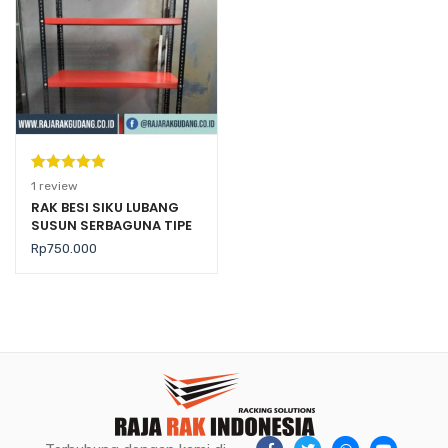
Peringkat
1
1
review
5.00
dari 5
RAK BESI SIKU LUBANG
SUSUN SERBAGUNA TIPE
berdasarka
RK-01 RAJARAK
n
penilaian
Rp
750.000
pelanggan