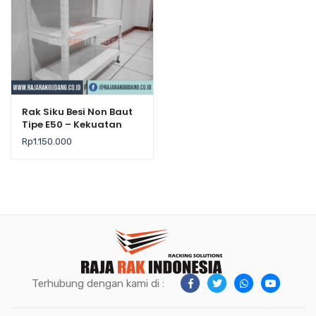
Rak Siku Besi Non Baut
Tipe E50 – Kekuatan
Maks. 80 kg/Level
Rp
1.150.000
Terhubung dengan kami di :