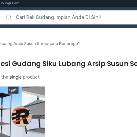
ubungi Kami
Search for:
 Lubang Arsip Susun Serbaguna Ponorogo”
Besi Gudang Siku Lubang Arsip Susun 
 the
single
product