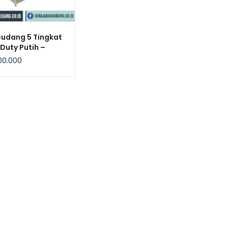
Gudang 5 Tingkat
 Duty Putih –
bow
00.000