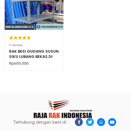
Peringkat
1
1
review
5.00
dari 5
RAK BESI GUDANG SUSUN
SIKU LUBANG BEKAS DI
berdasarka
REKONDISI
n
penilaian
Rp
600.000
pelanggan
Terhubung dengan kami di :