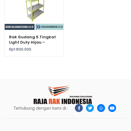
Rak Gudang 5 Tingkat
Light Duty Hijau –
Krisbow
Rp
1.800.000
Terhubung dengan kami di :