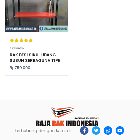
Peringkat
1
1
review
5.00
dari 5
RAK BESI SIKU LUBANG
SUSUN SERBAGUNA TIPE
berdasarka
RK-01 RAJARAK
n
penilaian
Rp
750.000
pelanggan
Terhubung dengan kami di :