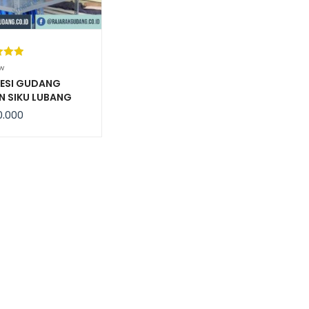
kat
w
ri 5
BESI GUDANG
N SIKU LUBANG
sarka
 DI REKONDISI
aian
0.000
gan