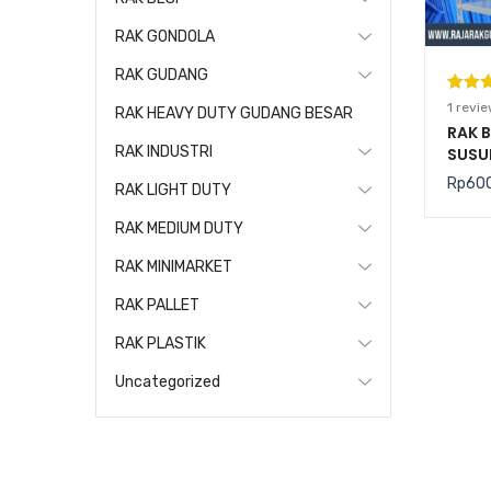
RAK GONDOLA
RAK GUDANG
Pering
1
1
revie
RAK HEAVY DUTY GUDANG BESAR
5.00
da
RAK 
RAK INDUSTRI
SUSU
berda
BEKAS
n
penil
Rp
60
RAK LIGHT DUTY
pelang
RAK MEDIUM DUTY
RAK MINIMARKET
RAK PALLET
RAK PLASTIK
Uncategorized