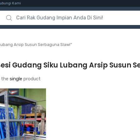
ubungi Kami
Search for:
Lubang Arsip Susun Serbaguna Slawi”
Besi Gudang Siku Lubang Arsip Susun 
 the
single
product