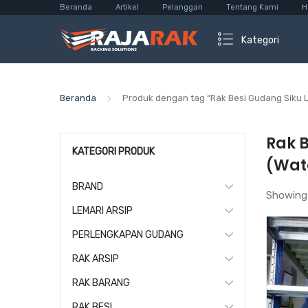
Beranda
Artikel
Pelanggan
Tentang Kami
H
Kategori
Beranda
Produk dengan tag “Rak Besi Gudang Siku
Rak 
KATEGORI PRODUK
(Wat
BRAND
Showing
LEMARI ARSIP
PERLENGKAPAN GUDANG
RAK ARSIP
RAK BARANG
RAK BESI