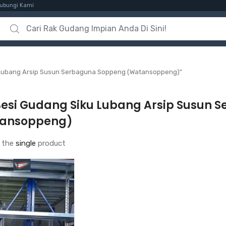
ubungi Kami
Search for:
 Lubang Arsip Susun Serbaguna Soppeng (Watansoppeng)”
Besi Gudang Siku Lubang Arsip Susun
ansoppeng)
 the
single
product