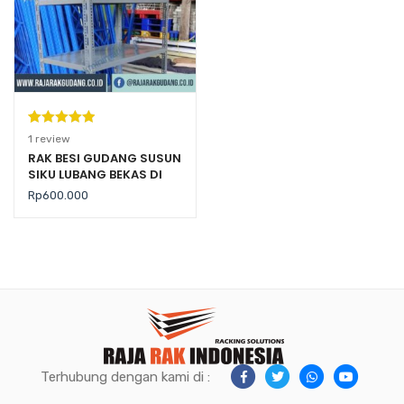
Peringkat
1
1
review
5.00
dari 5
RAK BESI GUDANG SUSUN
SIKU LUBANG BEKAS DI
berdasarka
REKONDISI
n
penilaian
Rp
600.000
pelanggan
Terhubung dengan kami di :