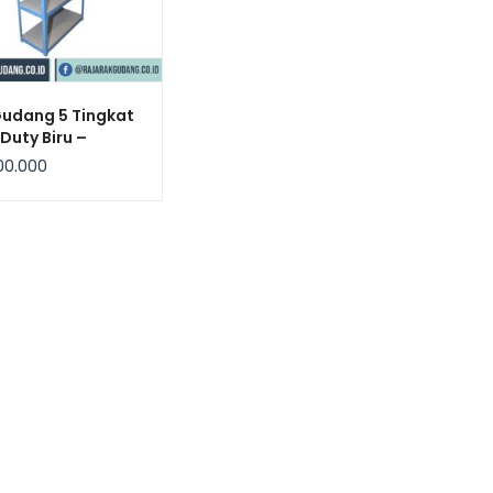
Gudang 5 Tingkat
 Duty Biru –
bow
00.000