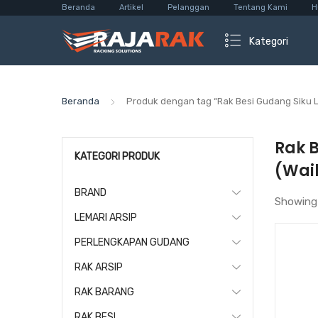
Beranda
Artikel
Pelanggan
Tentang Kami
H
Kategori
Beranda
Produk dengan tag “Rak Besi Gudang Siku
Rak 
KATEGORI PRODUK
(Wai
BRAND
Showing
LEMARI ARSIP
PERLENGKAPAN GUDANG
RAK ARSIP
RAK BARANG
RAK BESI