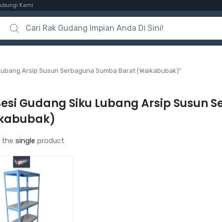
ubungi Kami
Search for:
 Lubang Arsip Susun Serbaguna Sumba Barat (Waikabubak)”
Besi Gudang Siku Lubang Arsip Susun
kabubak)
 the
single
product