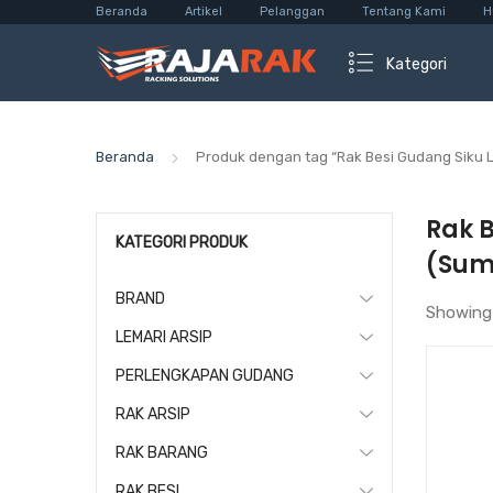
Beranda
Artikel
Pelanggan
Tentang Kami
H
Kategori
Beranda
Produk dengan tag “Rak Besi Gudang Siku
Rak 
KATEGORI PRODUK
(Sum
BRAND
Showing
LEMARI ARSIP
PERLENGKAPAN GUDANG
RAK ARSIP
RAK BARANG
RAK BESI