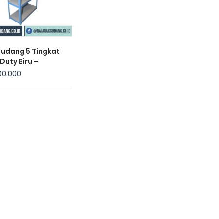
Gudang 5 Tingkat
 Duty Biru –
bow
00.000