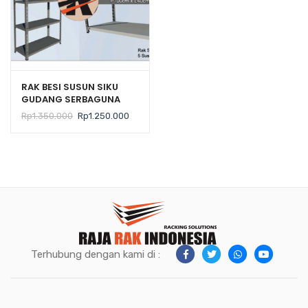
RAK BESI SUSUN SIKU
GUDANG SERBAGUNA
Tipe JN-40
Harga
Harga
Rp
1.350.000
Rp
1.250.000
aslinya
saat
adalah:
ini
Rp1.350.000.
adalah:
Rp1.250.000.
Terhubung dengan kami di :