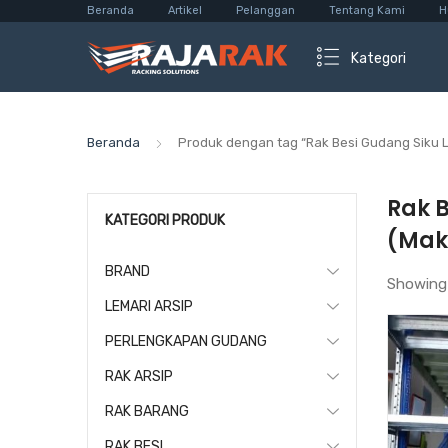
Beranda
Artikel
Pelanggan
Tentang Kami
H
Kategori
Beranda
Produk dengan tag “Rak Besi Gudang Siku 
Rak 
KATEGORI PRODUK
(Mak
BRAND
Showing
LEMARI ARSIP
PERLENGKAPAN GUDANG
RAK ARSIP
RAK BARANG
RAK BESI