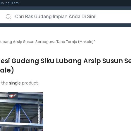
ubungi Kami
Search for:
Lubang Arsip Susun Serbaguna Tana Toraja (Makale)”
Besi Gudang Siku Lubang Arsip Susun 
ale)
 the
single
product