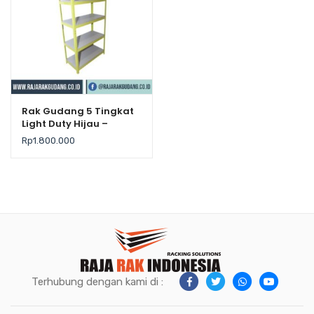
Rak Gudang 5 Tingkat
Light Duty Hijau –
Krisbow
Rp
1.800.000
Terhubung dengan kami di :