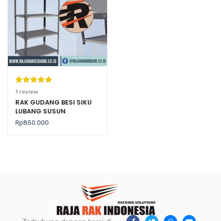
Peringkat
1
1
review
5.00
dari 5
RAK GUDANG BESI SIKU
LUBANG SUSUN
berdasarka
SERBAGUNA TIPE AZ-50
n
penilaian
Rp
850.000
pelanggan