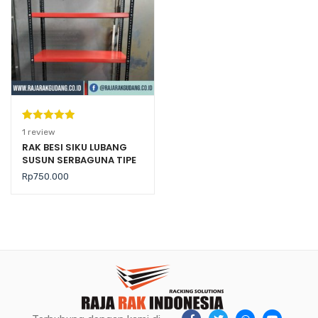
Peringkat
1
1
review
5.00
dari 5
RAK BESI SIKU LUBANG
SUSUN SERBAGUNA TIPE
berdasarka
RK-01 RAJARAK
n
penilaian
Rp
750.000
pelanggan