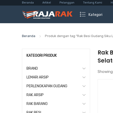
Beranda
Artikel
Pelanggan
Tentang Kami
H
Kategori
Beranda
Produk dengan tag “Rak Besi Gudang Siku 
Rak 
KATEGORI PRODUK
Sela
BRAND
Showing
LEMARI ARSIP
PERLENGKAPAN GUDANG
RAK ARSIP
RAK BARANG
RAK BESI