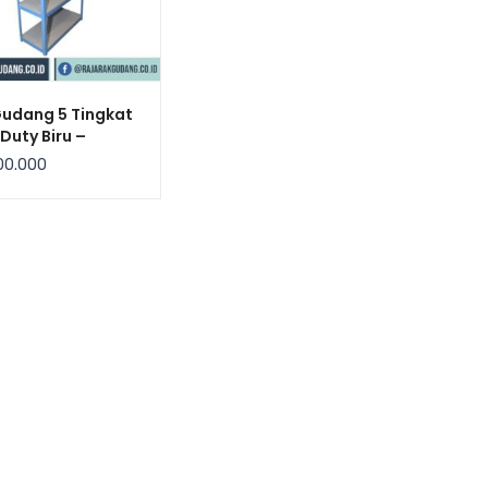
Gudang 5 Tingkat
 Duty Biru –
bow
00.000