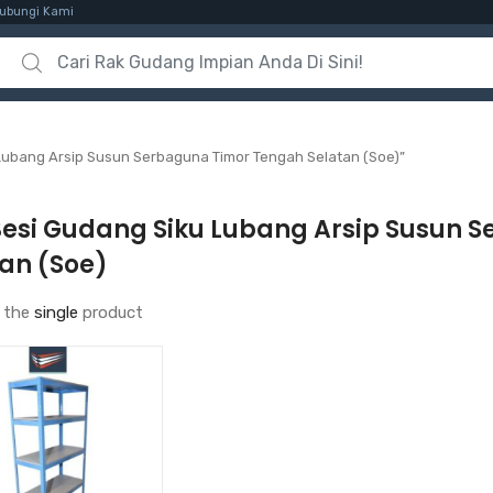
ubungi Kami
Search for:
Lubang Arsip Susun Serbaguna Timor Tengah Selatan (Soe)”
Besi Gudang Siku Lubang Arsip Susun 
tan (Soe)
 the
single
product