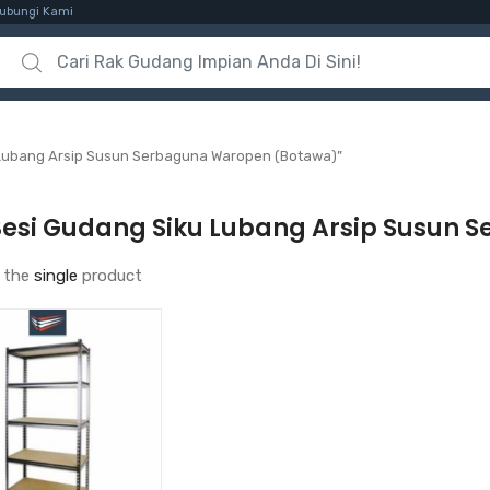
ubungi Kami
Search for:
 Lubang Arsip Susun Serbaguna Waropen (Botawa)”
Besi Gudang Siku Lubang Arsip Susun
 the
single
product