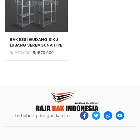
RAK BESI GUDANG SIKU
LUBANG SERBAGUNA TIPE
JUNO B02 GALVANIS –
Harga
Harga
Rp
900.000
Rp
870.000
PLAT SHELVING
aslinya
saat
adalah:
ini
Rp900.000.
adalah:
Rp870.000.
Terhubung dengan kami di :