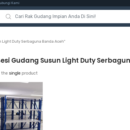
ubungi Kami
Search for:
n Light Duty Serbaguna Banda Aceh”
Besi Gudang Susun Light Duty Serbagu
 the
single
product