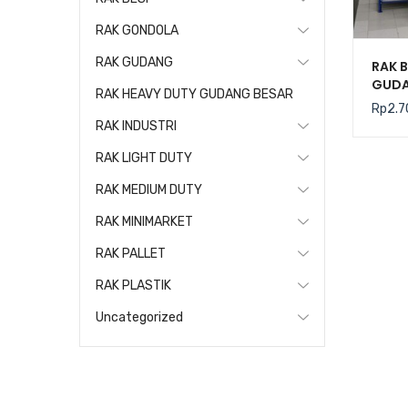
RAK GONDOLA
RAK GUDANG
RAK B
GUDA
RAK HEAVY DUTY GUDANG BESAR
TIPE 
Rp
2.7
200 K
RAK INDUSTRI
RAK LIGHT DUTY
RAK MEDIUM DUTY
RAK MINIMARKET
RAK PALLET
RAK PLASTIK
Uncategorized