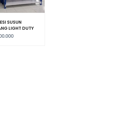
ESI SUSUN
NG LIGHT DUTY
JF-200, KEKUATAN
00.000
G / LEVEL