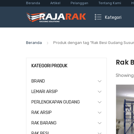
Beranda
Artikel
Pelanggan
Tentang Kami
H
Kategori
Beranda
Produk dengan tag “Rak Besi Gudang Susu
Rak 
KATEGORI PRODUK
Showing
BRAND
LEMARI ARSIP
PERLENGKAPAN GUDANG
RAK ARSIP
RAK BARANG
RAK BESI