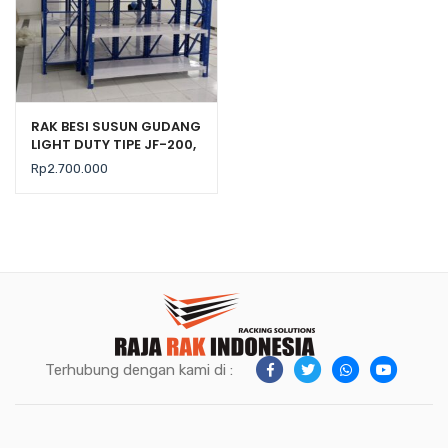
RAK BESI SUSUN GUDANG
LIGHT DUTY TIPE JF-200,
KEKUATAN 200 KG / LEVEL
Rp
2.700.000
Terhubung dengan kami di :