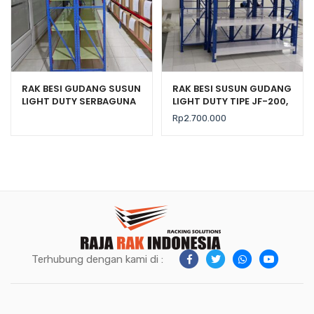
RAK BESI GUDANG SUSUN
RAK BESI SUSUN GUDANG
LIGHT DUTY SERBAGUNA
LIGHT DUTY TIPE JF-200,
TIPE C-150
KEKUATAN 200 KG / LEVEL
Rp
2.700.000
Terhubung dengan kami di :