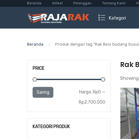
Beranda
Artikel
Pelanggan
Tentang Kami
H
Kategori
Beranda
Produk dengan tag “Rak Besi Gudang Susun
Rak 
PRICE
Showing 
Harga
Harga
Harga:
Rp0
—
Saring
terendah
tertinggi
Rp2.700.000
KATEGORI PRODUK