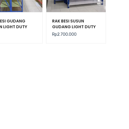
BESI GUDANG
RAK BESI SUSUN
N LIGHT DUTY
GUDANG LIGHT DUTY
AGUNA TIPE C-150
TIPE JF-200, KEKUATAN
Rp
2.700.000
200 KG / LEVEL