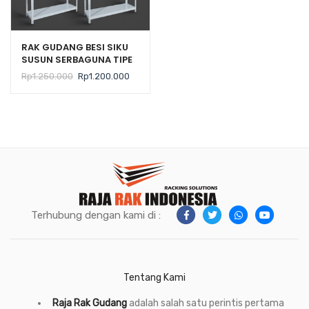
RAK GUDANG BESI SIKU
SUSUN SERBAGUNA TIPE
JUNO B04 PUTIH PLAT
Harga
Harga
Rp
1.250.000
Rp
1.200.000
SHELVING
aslinya
saat
adalah:
ini
Rp1.250.000.
adalah:
Rp1.200.000.
Terhubung dengan kami di :
Tentang Kami
Raja Rak Gudang
adalah salah satu perintis pertama