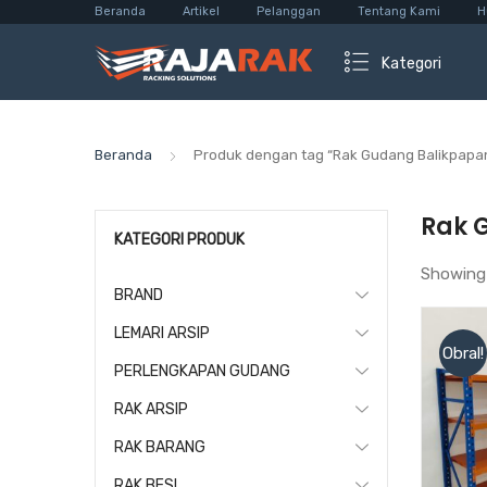
Beranda
Artikel
Pelanggan
Tentang Kami
H
Kategori
Beranda
Produk dengan tag “Rak Gudang Balikpapa
Rak 
KATEGORI PRODUK
Showing
BRAND
LEMARI ARSIP
Obral!
PERLENGKAPAN GUDANG
RAK ARSIP
RAK BARANG
RAK BESI