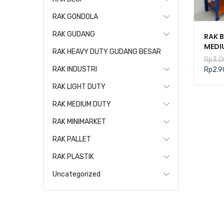
RAK GONDOLA
RAK GUDANG
RAK 
MEDI
RAK HEAVY DUTY GUDANG BESAR
KAPA
Rp
3.0
TIPE 
RAK INDUSTRI
Rp
2.9
RAK LIGHT DUTY
RAK MEDIUM DUTY
RAK MINIMARKET
RAK PALLET
RAK PLASTIK
Uncategorized