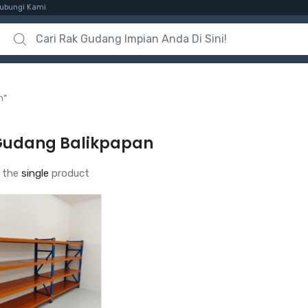
ubungi Kami
Search for:
n”
Gudang Balikpapan
 the
single
product