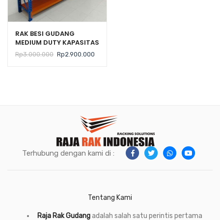
RAK BESI GUDANG
MEDIUM DUTY KAPASITAS
300 KG TIPE ZA-300
Harga
Harga
Rp
3.000.000
Rp
2.900.000
aslinya
saat
adalah:
ini
Rp3.000.000.
adalah:
Rp2.900.000.
Terhubung dengan kami di :
Tentang Kami
Raja Rak Gudang
adalah salah satu perintis pertama