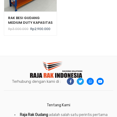
RAK BESI GUDANG
MEDIUM DUTY KAPASITAS
300 KG TIPE ZA-300
Harga
Harga
Rp
3.000.000
Rp
2.900.000
aslinya
saat
adalah:
ini
Rp3.000.000.
adalah:
Rp2.900.000.
Terhubung dengan kami di :
Tentang Kami
Raja Rak Gudang
adalah salah satu perintis pertama