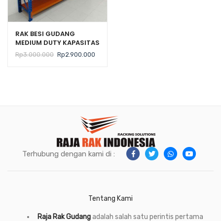
RAK BESI GUDANG
MEDIUM DUTY KAPASITAS
300 KG TIPE ZA-300
Harga
Harga
Rp
3.000.000
Rp
2.900.000
aslinya
saat
adalah:
ini
Rp3.000.000.
adalah:
Rp2.900.000.
Terhubung dengan kami di :
Tentang Kami
Raja Rak Gudang
adalah salah satu perintis pertama