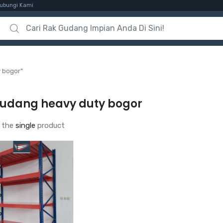
ubungi Kami
Search for:
 bogor”
gudang heavy duty bogor
 the
single
product