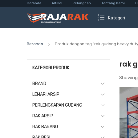
Beranda
Artikel
Pelanggan
Tentang Kami
H
Kategori
Beranda
Produk dengan tag “rak gudang heavy duty
rak 
KATEGORI PRODUK
Showing
BRAND
LEMARI ARSIP
PERLENGKAPAN GUDANG
RAK ARSIP
RAK BARANG
RAK BESI