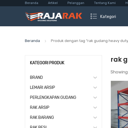
Beranda
Artikel
Pelanggan
Tentang Kami
H
Kategori
Beranda
Produk dengan tag “rak gudang heavy dut
rak 
KATEGORI PRODUK
Showing
BRAND
LEMARI ARSIP
PERLENGKAPAN GUDANG
RAK ARSIP
RAK BARANG
RAK BESI