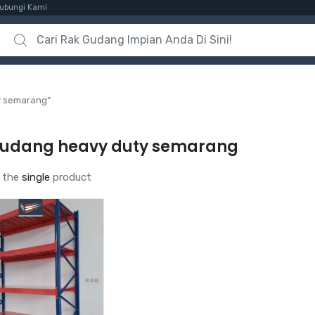
ubungi Kami
Search for:
y semarang”
gudang heavy duty semarang
 the
single
product