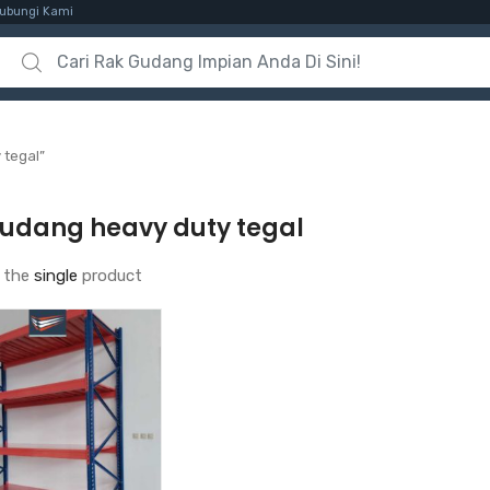
ubungi Kami
Search for:
 tegal”
gudang heavy duty tegal
 the
single
product