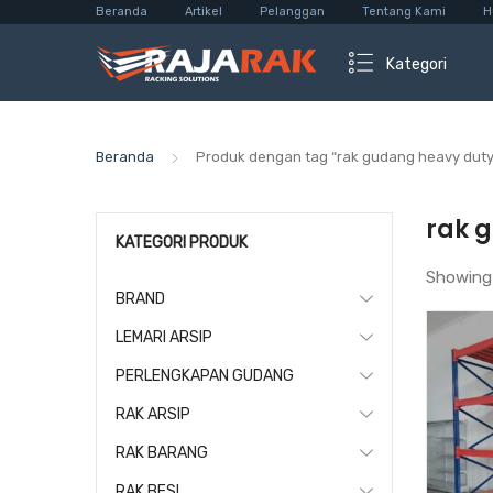
Beranda
Artikel
Pelanggan
Tentang Kami
H
Kategori
Beranda
Produk dengan tag “rak gudang heavy duty
rak 
KATEGORI PRODUK
Showing
BRAND
LEMARI ARSIP
PERLENGKAPAN GUDANG
RAK ARSIP
RAK BARANG
RAK BESI